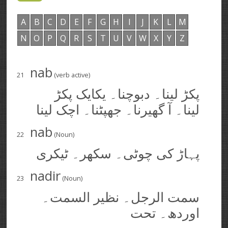
A
B
C
D
E
F
G
H
I
J
K
L
M
N
O
P
Q
R
S
T
U
V
W
X
Y
Z
nab
21
(verb active)
پکڑ لینا۔ دبوچنا۔ یکایک پکڑ
لینا۔ آ گھیرنا۔ جھپٹنا۔ اچک لینا
nab
22
(Noun)
پہاڑ کی چوٹی۔ سکھر۔ ٹیکری
nadir
23
(Noun)
سمت الرجل۔ نظیر السمت۔
اوردھ۔ تحت