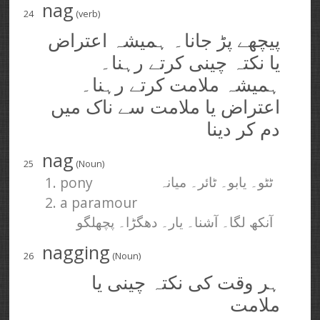
nag
24
(verb)
پیچھے پڑ جانا۔ ہمیشہ اعتراض
یا نکتہ چینی کرتے رہنا۔
ہمیشہ ملامت کرتے رہنا۔
اعتراض یا ملامت سے ناک میں
دم کر دینا
nag
25
(Noun)
1. pony
ٹٹو۔ یابو۔ ٹائر۔ میانہ
2. a paramour
آنکھ لگا۔ آشنا۔ یار۔ دھگڑا۔ پچھلگو
nagging
26
(Noun)
ہر وقت کی نکتہ چینی یا
ملامت