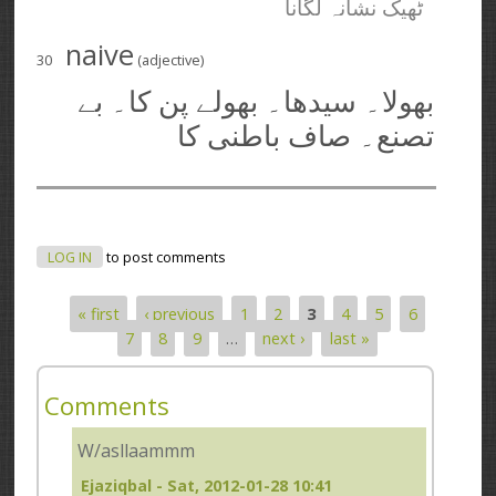
ٹھیک نشانہ لگانا
naive
30
(adjective)
بھولا۔ سیدھا۔ بھولے پن کا۔ بے
تصنع۔ صاف باطنی کا
LOG IN
to post comments
« first
‹ previous
1
2
3
4
5
6
Pages
7
8
9
…
next ›
last »
Comments
W/asllaammm
Ejaziqbal
- Sat, 2012-01-28 10:41