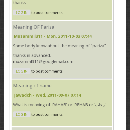
thanks
LOG IN
to post comments
Meaning OF Pariza
Muzammil311
- Mon, 2011-10-03 07:44
Some body know about the meaning of "pariza" .
thanks in advanced.
muzamml311@googlemail.com
LOG IN
to post comments
Meaning of name
Jawadch
- Wed, 2011-09-07 07:14
What is meaning of 'RAHAB' or 'REHAB or 'رحاب'.
LOG IN
to post comments