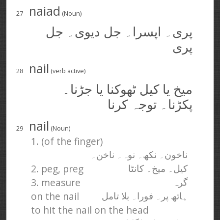
naiad
27
(Noun)
پری۔ اپسرا۔ جل دیوی۔ جل
پری
nail
28
(verb active)
میخ یا کیل ٹھوکنا یا جڑنا۔
پکڑنا۔ توجہ کرنا
nail
29
(Noun)
1. (of the finger)
ناخون۔ نکھ۔ نوہ۔ ناخن۔
2. peg, preg
کیل۔ میخ۔ کانٹا
3. measure
گرہ
on the nail
ہاتھ پر۔ فورا۔ بلا تامل
to hit the nail on the head