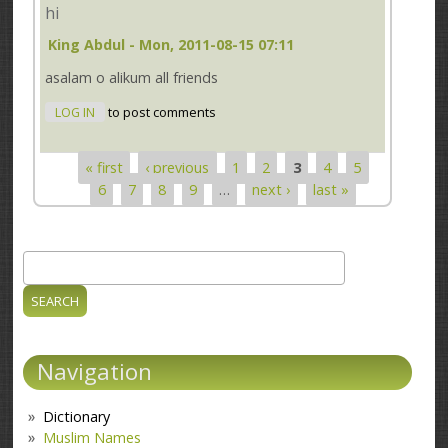
hi
King Abdul
- Mon, 2011-08-15 07:11
asalam o alikum all friends
LOG IN
to post comments
« first
‹ previous
1
2
3
4
5
Pages
6
7
8
9
…
next ›
last »
Search
Search form
Navigation
Dictionary
Muslim Names