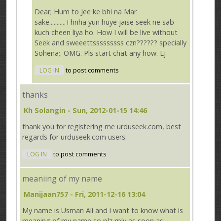
Dear; Hum to Jee ke bhi na Mar
sake...........Thnha yun huye jaise seek ne sab
kuch cheen liya ho. How I will be live without
Seek and sweeettsssssssss czn?????? specially
Sohena;. OMG. Pls start chat any how. Ej
LOG IN
to post comments
thanks
Kh Solangin
- Sun, 2012-01-15 14:46
thank you for registering me urduseek.com, best
regards for urduseek.com users.
LOG IN
to post comments
meaniing of my name
Manijaan757
- Fri, 2011-12-16 13:04
My name is Usman Ali and i want to know what is
meaning of my name so plz rply as soon as