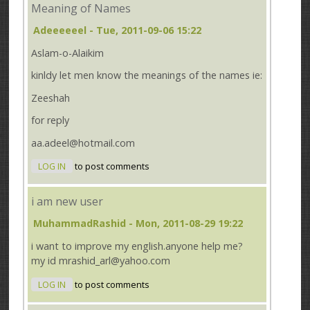
Meaning of Names
Adeeeeeel
- Tue, 2011-09-06 15:22
Aslam-o-Alaikim
kinldy let men know the meanings of the names ie:
Zeeshah
for reply
aa.adeel@hotmail.com
LOG IN
to post comments
i am new user
MuhammadRashid
- Mon, 2011-08-29 19:22
i want to improve my english.anyone help me?
my id mrashid_arl@yahoo.com
LOG IN
to post comments