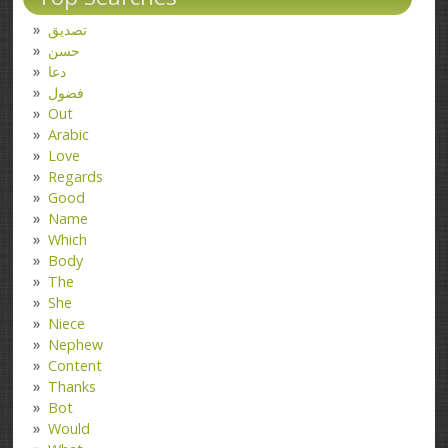
تصدیق
حسن
دعا
فضول
Out
Arabic
Love
Regards
Good
Name
Which
Body
The
She
Niece
Nephew
Content
Thanks
Bot
Would