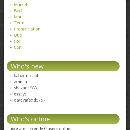
Market
Bed
Mar
Term
Pronunciation
Dua
For
Con
Who's new
kabarmakkah
amnaa
shazad1983
essays
darevafadd5757
Who's online
There are currently 0 users online.