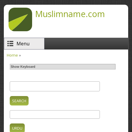
Skip to main content
Muslimname.com
Menu
Home
»
You are here
Show Keyboard