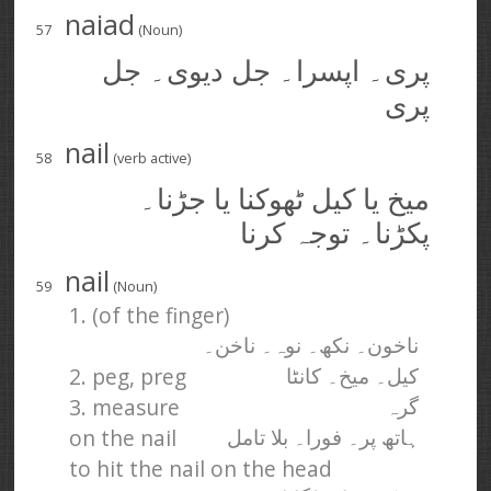
naiad
57
(Noun)
پری۔ اپسرا۔ جل دیوی۔ جل
پری
nail
58
(verb active)
میخ یا کیل ٹھوکنا یا جڑنا۔
پکڑنا۔ توجہ کرنا
nail
59
(Noun)
1. (of the finger)
ناخون۔ نکھ۔ نوہ۔ ناخن۔
2. peg, preg
کیل۔ میخ۔ کانٹا
3. measure
گرہ
on the nail
ہاتھ پر۔ فورا۔ بلا تامل
to hit the nail on the head