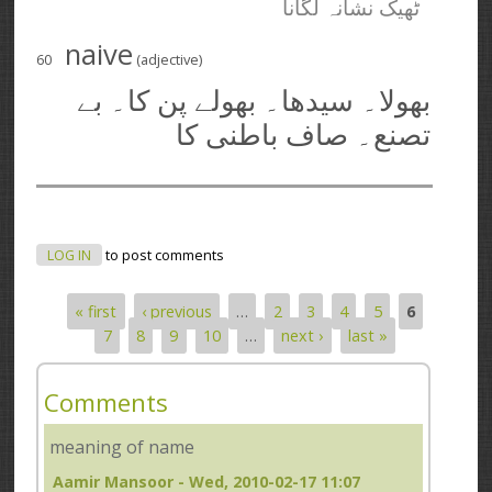
ٹھیک نشانہ لگانا
naive
60
(adjective)
بھولا۔ سیدھا۔ بھولے پن کا۔ بے
تصنع۔ صاف باطنی کا
LOG IN
to post comments
« first
‹ previous
…
2
3
4
5
6
Pages
7
8
9
10
…
next ›
last »
Comments
meaning of name
Aamir Mansoor
- Wed, 2010-02-17 11:07