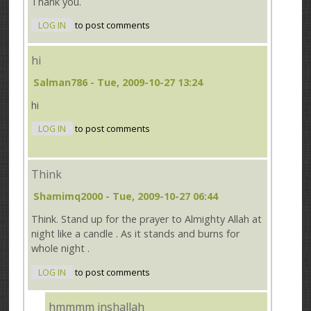
Thank you.
LOG IN
to post comments
hi
Salman786
- Tue, 2009-10-27 13:24
hi
LOG IN
to post comments
Think
Shamimq2000
- Tue, 2009-10-27 06:44
Think. Stand up for the prayer to Almighty Allah at
night like a candle . As it stands and burns for
whole night .
LOG IN
to post comments
hmmmm inshallah