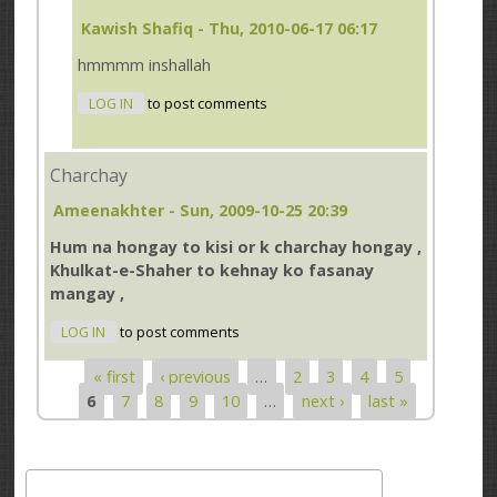
Kawish Shafiq
- Thu, 2010-06-17 06:17
hmmmm inshallah
LOG IN
to post comments
Charchay
Ameenakhter
- Sun, 2009-10-25 20:39
Hum na hongay to kisi or k charchay hongay ,
Khulkat-e-Shaher to kehnay ko fasanay
mangay ,
LOG IN
to post comments
« first
‹ previous
…
2
3
4
5
Pages
6
7
8
9
10
…
next ›
last »
Search