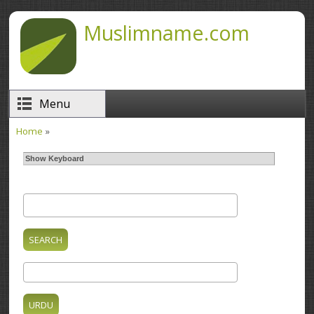
Skip to main content
Muslimname.com
Menu
Home
»
You are here
Show Keyboard