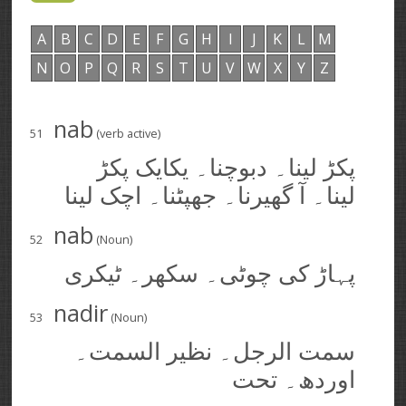
A
B
C
D
E
F
G
H
I
J
K
L
M
N
O
P
Q
R
S
T
U
V
W
X
Y
Z
nab
51
(verb active)
پکڑ لینا۔ دبوچنا۔ یکایک پکڑ
لینا۔ آ گھیرنا۔ جھپٹنا۔ اچک لینا
nab
52
(Noun)
پہاڑ کی چوٹی۔ سکھر۔ ٹیکری
nadir
53
(Noun)
سمت الرجل۔ نظیر السمت۔
اوردھ۔ تحت