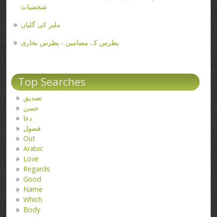
شخصیات
ملیر کی گلیاں
پطرس کے مضامین - پطرس بخاری
Top Searches
تصدیق
حسن
دعا
فضول
Out
Arabic
Love
Regards
Good
Name
Which
Body