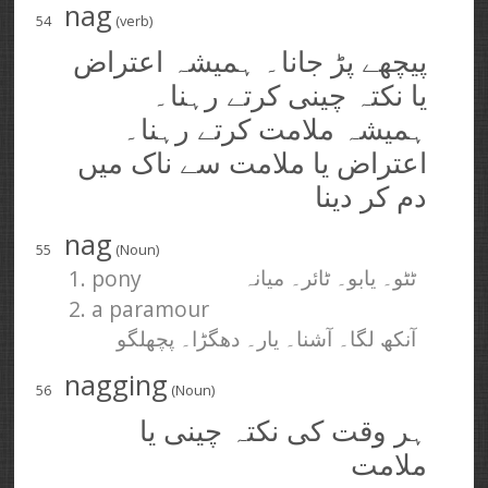
nag
54
(verb)
پیچھے پڑ جانا۔ ہمیشہ اعتراض
یا نکتہ چینی کرتے رہنا۔
ہمیشہ ملامت کرتے رہنا۔
اعتراض یا ملامت سے ناک میں
دم کر دینا
nag
55
(Noun)
1. pony
ٹٹو۔ یابو۔ ٹائر۔ میانہ
2. a paramour
آنکھ لگا۔ آشنا۔ یار۔ دھگڑا۔ پچھلگو
nagging
56
(Noun)
ہر وقت کی نکتہ چینی یا
ملامت