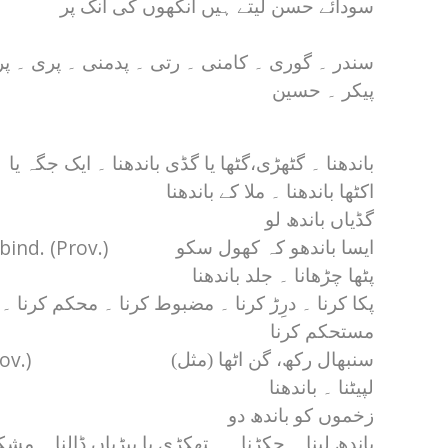
سودائے حسن لیتے ہیں آنکھوں کی آنک پر
سندر ۔ گوری ۔ کامنی ۔ رتی ۔ پدمنی ۔ پری ۔ پ
پیکر ۔ حسین
باندھنا ۔ گٹھڑی،‌گٹھا یا گڈی باندھنا ۔ ایک جگہ یا
اکٹھا باندھنا ۔ ملا کے باندھنا
گڈیاں باندھ لو
ind. (Prov.)
ایسا باندھو کہ کھول سکو
پٹھا چڑھانا ۔ جلد باندھنا
پکا کرنا ۔ درِڑ کرنا ۔ مضبوط کرنا ۔ محکم کرنا ۔
مستحکم کرنا
ov.)
سنبھال رکھ، گن اٹھا (مثل)
لپیٹنا ۔ باندھنا
زخموں کو باندھ دو
باندھ لینا ۔ جکڑنا ۔ ہتھکڑی یا بیڑیاں ڈالنا ۔ مش