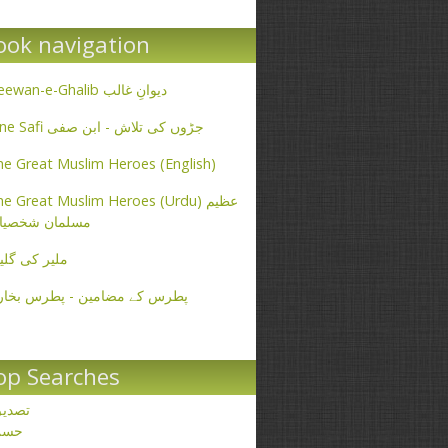
ook navigation
Deewan-e-Ghalib دیوانِ غالب
Ibne Safi جڑوں کی تلاش - ابن صفی
e Great Muslim Heroes (English)
e Great Muslim Heroes (Urdu) عظیم
مسلمان شخصیا
ملیر کی گلی
پطرس کے مضامین - پطرس بخار
op Searches
تصدی
حسن