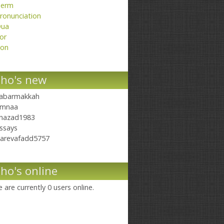
erm
ronunciation
ua
or
on
ho's new
abarmakkah
mnaa
hazad1983
ssays
arevafadd5757
ho's online
 are currently 0 users online.