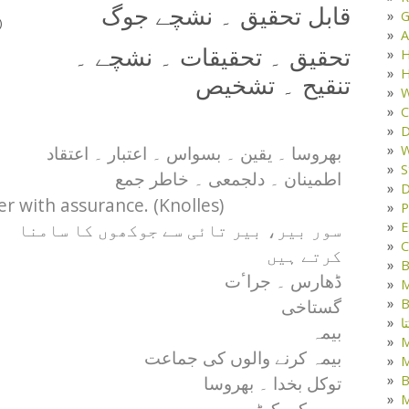
قابل تحقیق ۔ نشچے جوگ
G
)
A
تحقیق ۔ تحقیقات ۔ نشچے ۔
H
H
تنقیح ۔ تشخیص
W
C
D
W
بھروسا ۔ یقین ۔ بسواس ۔ اعتبار ۔ اعتقاد
S
اطمینان ۔ دلجمعی ۔ خاطر جمع
D
 with assurance. (Knolles)
P
E
سور بیر، بیر تائی سے جوکھوں کا سامنا
C
کرتے ہیں
B
ڈھارس ۔ جراٴت
M
B
گستاخی
ا
بیمہ
بیمہ کرنے والوں کی جماعت
M
B
توکل بخدا ۔ بھروسا
M