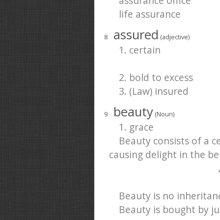
assurance office
life assurance
assured
8
(adjective)
1. certain
2. bold to excess
3. (Law) insured
beauty
9
(Noun)
1. grace
Beauty consists of a c
causing delight in the be
Beauty is no inheritanc
Beauty is bought by j