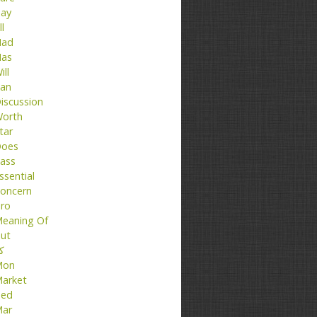
ay
ll
ad
as
ill
an
iscussion
orth
tar
oes
ass
ssential
oncern
ro
eaning Of
ut
کت
Mon
arket
ed
ar