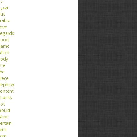
دع
فضو
ut
rabic
ove
egards
ood
Name
hich
ody
he
he
iece
ephew
ontent
hanks
ot
ould
hat
ertain
eek
are