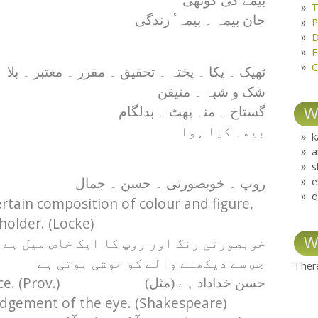
بیمے کی کوٹھی
T
جان بیمہ ۔ بیمہٴ زندگی
P
D
F
C
ٹھیک ۔ پکا ۔ پختہ ۔ تحقیق ۔ مقرر ۔ معتبر ۔ بلا
شک و شبہ ۔ متیقن
W
گستاخ ۔ منہ پھٹ ۔ بدلگام
بیمہ کیا ہوا
k
a
s
e
روپ ۔ خوبصورتی ۔ حسن ۔ جمال
d
ertain composition of colour and figure,
holder. (Locke)
W
خوبصورتی رنگ اور روپ کا ایک خاص میل ہے،
جس سے دیکھنے والے کو خوشی ہوتی ہے
There
e. (Prov.)
حسن خداداد ہے (مثل)
udgement of the eye. (Shakespeare)