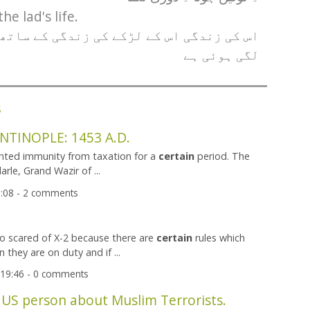
he lad's life.
اس کی زندگی اس کے لڑکے کی زندگی کے ساتھ
لگی ہوئی ہے
s
TINOPLE: 1453 A.D.
anted immunity from taxation for a
certain
period. The
rle, Grand Wazir of ...
:08 - 2 comments
so scared of X-2 because there are
certain
rules which
 they are on duty and if ...
 19:46 - 0 comments
 US person about Muslim Terrorists.