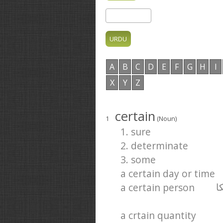
A
B
C
D
E
F
G
H
I
X
Y
Z
certain
1
(Noun)
1. sure
2. determinate
3. some
a certain day or time
a certain person
ا
a crtain quantity