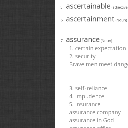
ascertainable
5
(adjective
ascertainment
6
(Noun)
assurance
7
(Noun)
1. certain expectation
2. security
Brave men meet danger
3. self-reliance
4. impudence
5. insurance
assurance company
assurance in God