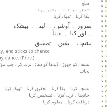
ا
مبلغ
ل
تحقیق جاننا ۔ یقین ہونا
O
A
پکا کرنا ۔ ٹھیک کرنا
L
ضرور ۔ اَوشیے ۔ البتہ ۔ بیشک
R
G
۔ اور کیا ۔ یقیناً
W
نشچے ۔ یقین ۔ تحقیق
B
ty, and sticks to chance
T
S
y dance. (Prov.)
N
نشچے کو چھوڑے دُبدھا کو دھائے نرت کرے جب مو
N
بجائے
C
T
B
W
نشچے کرنا ۔ پکا کرنا ۔ تحقیق کرنا ۔ ٹھیک کرنا ۔
W
جانچنا ۔ نرنے کرنا ۔ تشخیص کرنا
C
S
دریافت کرنا ۔ معلوم کرنا
R