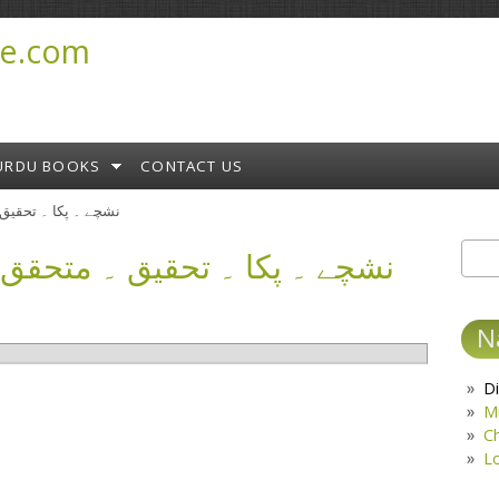
e.com
URDU BOOKS
CONTACT US
نشچے ۔ پکا ۔ تحقیق ۔ متحقق ۔
Sear
S
N
Di
M
C
L