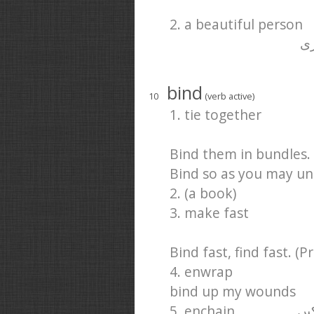
2. a beautiful person
ری
bind
10
(verb active)
1. tie together
Bind them in bundles.
Bind so as you may unb
2. (a book)
3. make fast
Bind fast, find fast. (Pr
4. enwrap
bind up my wounds
5. enchain
کیں