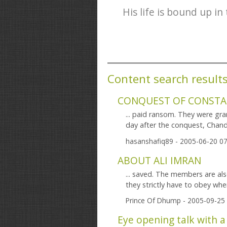
His life is bound up in t
Content search result
CONQUEST OF CONSTAN
... paid ransom. They were gr
day after the conquest, Chanda
hasanshafiq89
- 2005-06-20 07
ABOUT ALI IMRAN
... saved. The members are al
they strictly have to obey when
Prince Of Dhump
- 2005-09-25
Eye opening talk with a