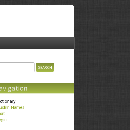
ch
earch form
avigation
ctionary
uslim Names
hat
ogin