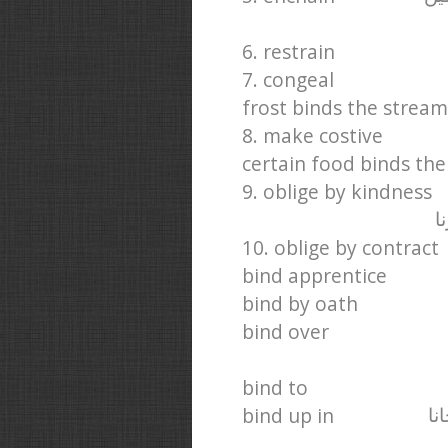
6. restrain
7. congeal
frost binds the stream
8. make costive
certain food binds th
9. oblige by kindness
ا
10. oblige by contract
bind apprentice
bind by oath
bind over
bind to
bind up in
نا