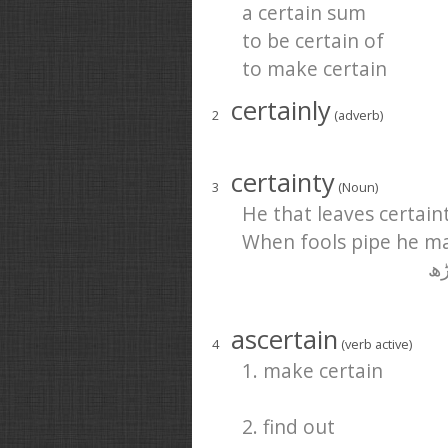
a certain sum
to be certain of
to make certain
certainly
2
(adverb)
certainty
3
(Noun)
He that leaves certain
When fools pipe he ma
ڑھ
ascertain
4
(verb active)
1. make certain
2. find out