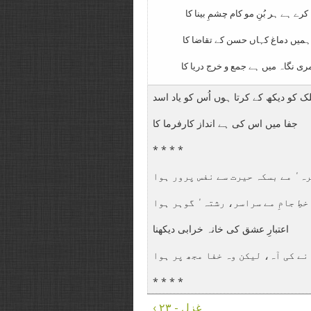
کرے ہے ہر بُنِ مو کام چشمِ بینا کا
ہمیں دماغ کہاں حسن کے تقاضا کا
ری نگاہ میں ہے جمع و خرج دریا کا
ک کو دیکھ کے کرتا ہوں اُس کو یاد اسد
جفا میں اس کی ہے انداز کارفرما کا
* * * *
ہٴ مے بسکہ حیرت سے نفس پرور ہوا
خطِ جامِ مے سراسر، رشتہٴ گوہر ہوا
اعتبارِ عشق کی خانہ خرابی دیکھنا
نے کی آہ، لیکن وہ خفا مجھ پر ہوا
* * * *
‹ غزل - ۲۳