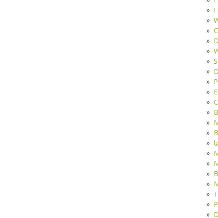
H
W
C
D
W
S
D
P
E
C
B
M
B
ا
M
B
M
T
P
D