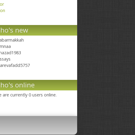
or
on
ho's new
abarmakkah
mnaa
hazad1983
ssays
arevafadd5757
ho's online
 are currently 0 users online.