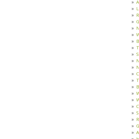
A
L
R
G
W
B
T
S
N
N
C
T
B
W
W
C
S
R
G
A
H