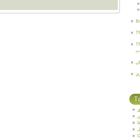
Th
Th
ت
اں
ی
T
ق
ا
ل
O