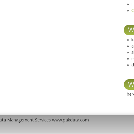
F
C
W
k
a
s
e
d
W
There
Data Management Services www.pakdata.com