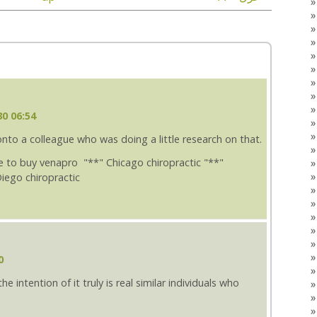
0 06:54
 onto a colleague who was doing a little research on that.
 to buy venapro "**" Chicago chiropractic "**"
iego chiropractic
0
e intention of it truly is real similar individuals who