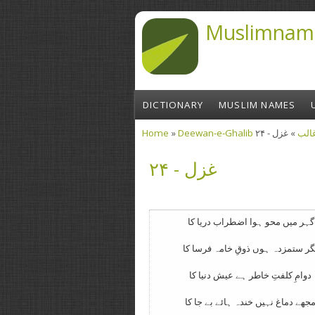
Skip to main content
Muslimnam
DICTIONARY
MUSLIM NAMES
Home
»
» غزل - ۲۴
Deewan-e-G
You are here
غزل - ۲۴
گہر میں محو ہوا اضطراب دریا کا
ر ستمزدہ ہوں ذوقِ خامہ فرسا کا
دوامِ کلفتِ خاطر ہے عیش دنیا کا
جھے دماغ نہیں خندہ ہائے بے جا کا