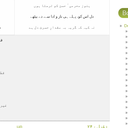
ہنوز محرمیٴ حسن کو ترستا ہوں
B
دل اس کو، پہلے ہی ناز و ادا سے، دے بیٹھے
نہ کہہ کہ گریہ بہ مقدارِ حسرتِ دل ہے
م
فل
قطر
غیر 
up
غزل - ۲۴ ›