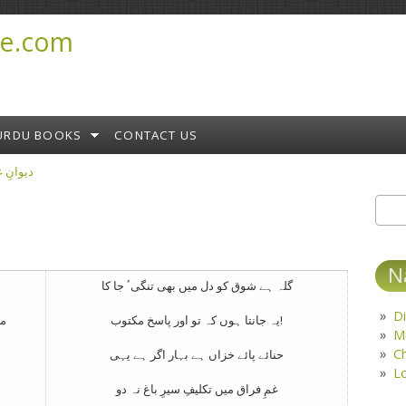
e.com
URDU BOOKS
CONTACT US
halib دیوانِ غالب
Sear
S
N
گلہ ہے شوق کو دل میں بھی تنگیٴ جا کا
Di
یہ جانتا ہوں کہ تو اور پاسخ مکتوب!
مگ
M
C
حنائے پائے خزاں ہے بہار اگر ہے یہی
L
غمِ فراق میں تکلیفِ سیرِ باغ نہ دو
م