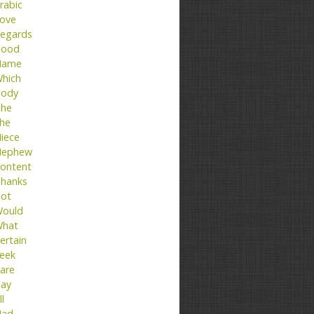
rabic
ove
egards
ood
Name
hich
ody
he
he
iece
ephew
ontent
hanks
ot
ould
hat
ertain
eek
are
ay
ll
ad