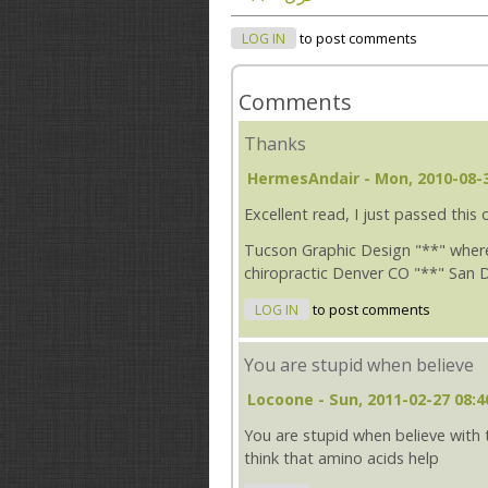
LOG IN
to post comments
Comments
Thanks
HermesAndair
- Mon, 2010-08-3
Excellent read, I just passed this
Tucson Graphic Design "**" where
chiropractic Denver CO "**" San D
LOG IN
to post comments
You are stupid when believe
Locoone
- Sun, 2011-02-27 08:4
You are stupid when believe with th
think that amino acids help