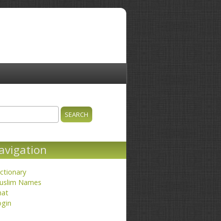
ch
earch form
avigation
ctionary
uslim Names
hat
ogin