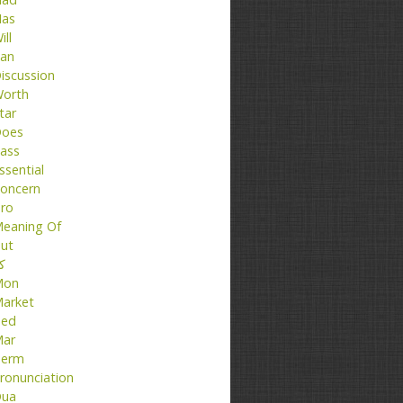
as
ill
an
iscussion
orth
tar
oes
ass
ssential
oncern
ro
eaning Of
ut
کت
Mon
arket
ed
ar
erm
ronunciation
ua