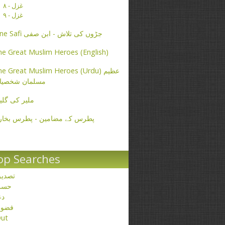
غزل - ۸
غزل - ۹
Ibne Safi جڑوں کی تلاش - ابن صفی
e Great Muslim Heroes (English)
e Great Muslim Heroes (Urdu) عظیم
مسلمان شخصیا
ملیر کی گلی
پطرس کے مضامین - پطرس بخار
op Searches
تصدی
حسن
دع
فضو
ut